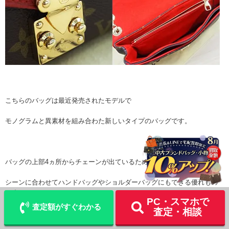
こちらのバッグは最近発売されたモデルで
モノグラムと異素材を組み合わた新しいタイプのバッグです。
バッグの上部4ヵ所からチェーンが出ているため
LINE
シーンに合わせてハンドバッグやショルダーバッグにもできる優れもの
査定
宅配買取を申込む
です。
PC・スマホで
査定額がすぐわかる
査定・相談