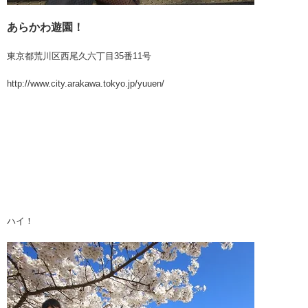
あらかわ遊園！
東京都荒川区西尾久六丁目35番11号
http://www.city.arakawa.tokyo.jp/yuuen/
ハイ！