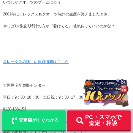
いつしかクオーツのブームは去り
2001年にロレックスもクオーツ時計の生産を終えましたとさ。
やっぱり機械式時計の方が『着けてる』感があっていいのかな？
ロレックスの詳しい買取情報はこちら
大黒屋宅配買取センター
平日：9：30~18：30 土日祝：9：30~17：30
LINE
査定
宅配買取を申込む
0120-188-153
PC・スマホで
査定額がすぐわかる
かんたんメール査定フォームは
こちら
査定・相談
無料で宅配用キットを送ります！
詳しくはこちら