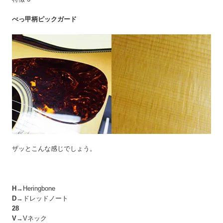
べっ甲柄ピックガード
ザッとこんな感じでしょう。
H
→Heringbone
D
→ドレッドノート
28
V
→Vネック