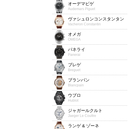
オーデマピゲ
Audemars Piguet
ヴァシュロンコンスタンタン
Vacheron Constantin
オメガ
OMEGA
パネライ
Panerai
ブレゲ
Breguet
ブランパン
Blancpain
ウブロ
Hublot
ジャガールクルト
Jaeger Le Coultre
ランゲ & ゾーネ