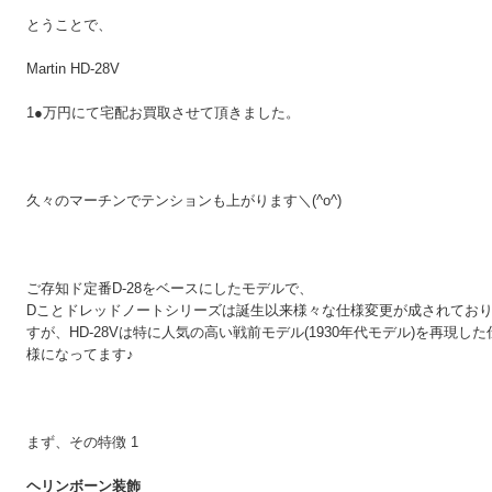
とうことで、
Martin HD-28V
1●万円にて宅配お買取させて頂きました。
久々のマーチンでテンションも上がります＼(^o^)
ご存知ド定番D-28をベースにしたモデルで、
Dことドレッドノートシリーズは誕生以来様々な仕様変更が成されてお
すが、HD-28Vは特に人気の高い戦前モデル(1930年代モデル)を再現した
様になってます♪
まず、その特徴 1
ヘリンボーン装飾