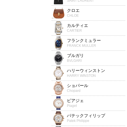
SAINT LAURENT
クロエ
CHLOE
カルティエ
CARTIER
フランクミュラー
FRANCK MULLER
ブルガリ
BVLGARI
ハリーウィンストン
HARRY WINSTON
ショパール
Chopard
ピアジェ
Piaget
パテックフィリップ
Patek Philippe