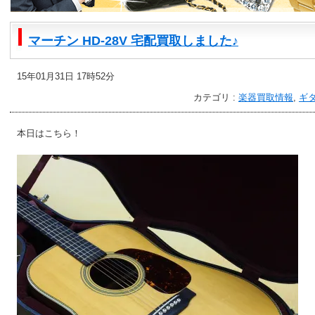
マーチン HD-28V 宅配買取しました♪
15年01月31日 17時52分
カテゴリ :
楽器買取情報
,
ギ
本日はこちら！