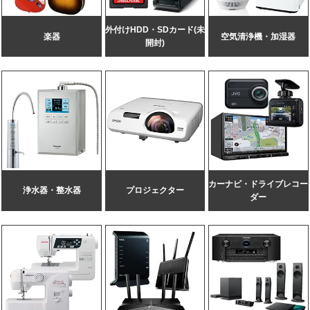
外付けHDD・SDカード(未
楽器
空気清浄機・加湿器
開封)
カーナビ・
ドライブレコー
浄水器・整水器
プロジェクター
ダー