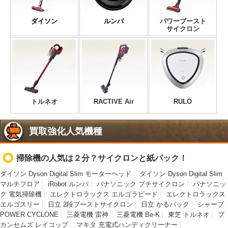
ダイソン
ルンバ
パワーブースト
サイクロン
トルネオ
RACTIVE Air
RULO
買取強化人気機種
掃除機の人気は２分？サイクロンと紙パック！
ダイソン Dyson Digital Slim モーターヘッド
ダイソン Dyson Digital Slim
マルチフロア
iRobot ルンバ
パナソニック プチサイクロン
パナソニッ
ク 電気掃除機
エレクトロラックス エルゴラピード
エレクトロラックス
エルゴスリー
日立 2段ブーストサイクロン
日立 かるパック
シャープ
POWER CYCLONE
三菱電機 雷神
三菱電機 Be-K
東芝 トルネオ
ブ
カンセムズ レイコップ
マキタ 充電式ハンディクリーナー