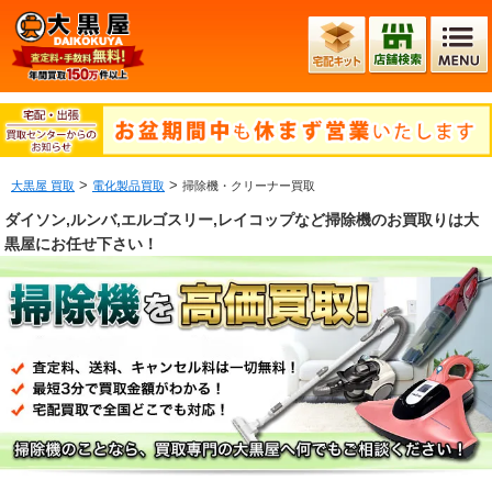
>
>
大黒屋 買取
電化製品買取
掃除機・クリーナー買取
ダイソン,ルンバ,エルゴスリー,レイコップなど掃除機のお買取りは大
黒屋にお任せ下さい！