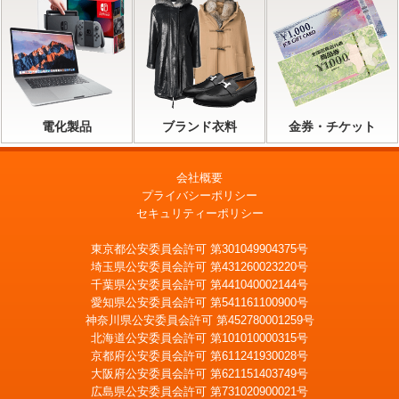
電化製品
ブランド衣料
金券・チケット
会社概要
プライバシーポリシー
セキュリティーポリシー
東京都公安委員会許可 第301049904375号
埼玉県公安委員会許可 第431260023220号
千葉県公安委員会許可 第441040002144号
愛知県公安委員会許可 第541161100900号
神奈川県公安委員会許可 第452780001259号
北海道公安委員会許可 第101010000315号
京都府公安委員会許可 第611241930028号
大阪府公安委員会許可 第621151403749号
広島県公安委員会許可 第731020900021号