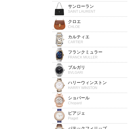
サンローラン
SAINT LAURENT
クロエ
CHLOE
カルティエ
CARTIER
フランクミュラー
FRANCK MULLER
ブルガリ
BVLGARI
ハリーウィンストン
HARRY WINSTON
ショパール
Chopard
ピアジェ
Piaget
パテックフィリップ