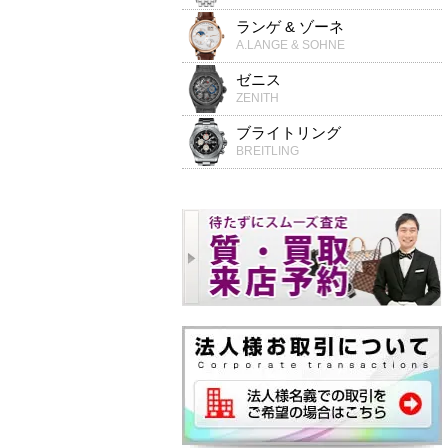
ランゲ & ゾーネ
A.LANGE & SOHNE
ゼニス
ZENITH
ブライトリング
BREITLING