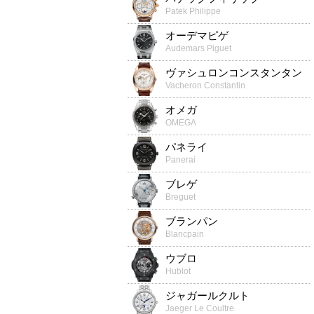
Patek Philippe
オーデマピゲ
Audemars Piguet
ヴァシュロンコンスタンタン
Vacheron Constantin
オメガ
OMEGA
パネライ
Panerai
ブレゲ
Breguet
ブランパン
Blancpain
ウブロ
Hublot
ジャガールクルト
Jaeger Le Coultre