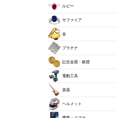
ルビー
サファイア
金
プラチナ
記念金貨・銀貨
電動工具
楽器
ヘルメット
携帯・スマホ