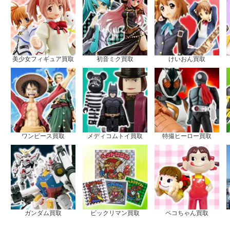
美少女フィギュア買取
初音ミク買取
けいおん買取
ワンピース買取
メディコムトイ買取
特撮ヒーロー買取
ガンダム買取
ビックリマン買取
ペコちゃん買取