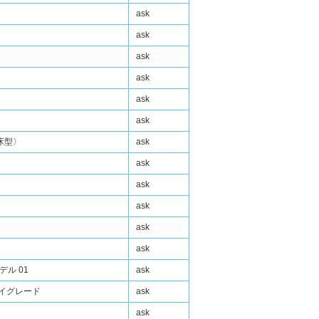
ask
ask
ask
ask
ask
ask
銃床型〉
ask
ask
ask
ask
ask
ask
ル 01
ask
ハイグレード
ask
ask