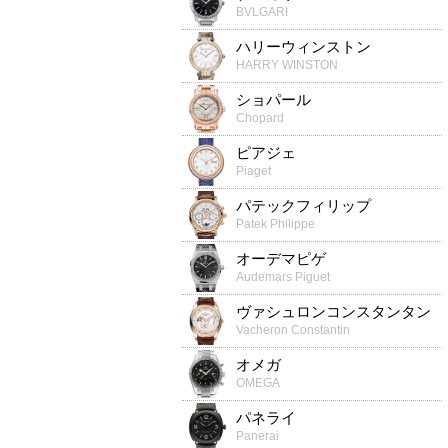
BVLGARI
ハリーウィンストン
HARRY WINSTON
ショパール
Chopard
ピアジェ
Piaget
パテックフィリップ
Patek Philippe
オーデマピゲ
Audemars Piguet
ヴァシュロンコンスタンタン
Vacheron Constantin
オメガ
OMEGA
パネライ
Panerai