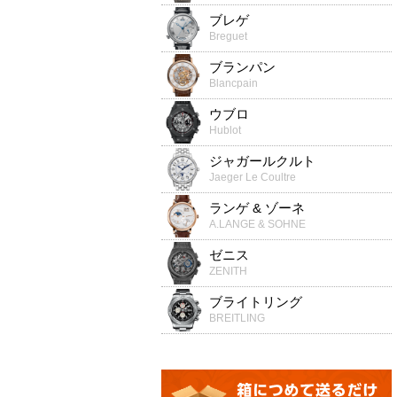
ブレゲ
Breguet
ブランパン
Blancpain
ウブロ
Hublot
ジャガールクルト
Jaeger Le Coultre
ランゲ & ゾーネ
A.LANGE & SOHNE
ゼニス
ZENITH
ブライトリング
BREITLING