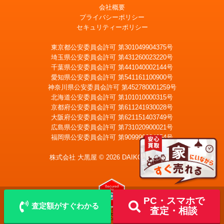
会社概要
プライバシーポリシー
セキュリティーポリシー
東京都公安委員会許可 第301049904375号
埼玉県公安委員会許可 第431260023220号
千葉県公安委員会許可 第441040002144号
愛知県公安委員会許可 第541161100900号
神奈川県公安委員会許可 第452780001259号
北海道公安委員会許可 第101010000315号
京都府公安委員会許可 第611241930028号
大阪府公安委員会許可 第621151403749号
広島県公安委員会許可 第731020900021号
福岡県公安委員会許可 第909990034054号
LINE
メール査定
査定
株式会社 大黒屋 © 2026 DAIKOKUYA, Inc.
宅配買取を申込む
PC・スマホで
査定額がすぐわかる
査定・相談