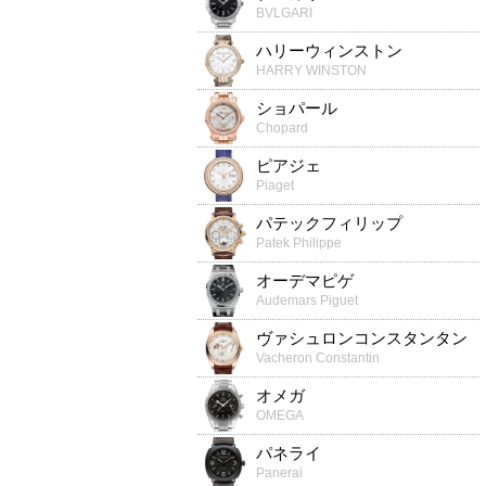
BVLGARI
ハリーウィンストン
HARRY WINSTON
ショパール
Chopard
ピアジェ
Piaget
パテックフィリップ
Patek Philippe
オーデマピゲ
Audemars Piguet
ヴァシュロンコンスタンタン
Vacheron Constantin
オメガ
OMEGA
パネライ
Panerai