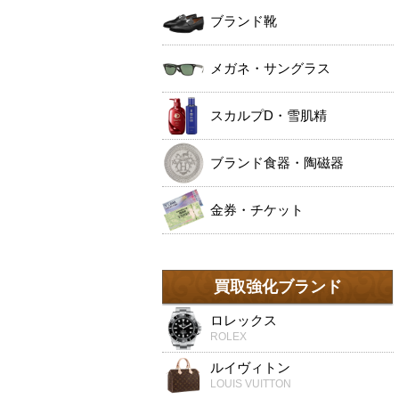
ブランド靴
メガネ・サングラス
スカルプD・雪肌精
ブランド食器・陶磁器
金券・チケット
買取強化ブランド
ロレックス
ROLEX
ルイヴィトン
LOUIS VUITTON