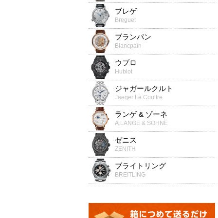
ブレゲ
Breguet
ブランパン
Blancpain
ウブロ
Hublot
ジャガールクルト
Jaeger Le Coultre
ランゲ & ゾーネ
A.LANGE & SOHNE
ゼニス
ZENITH
ブライトリング
BREITLING