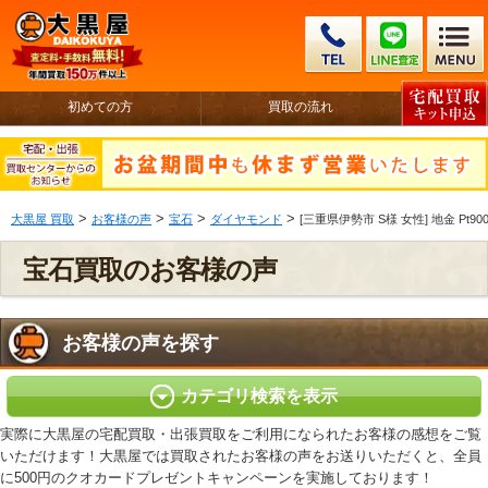
初めての方
買取の流れ
>
>
>
>
大黒屋 買取
お客様の声
宝石
ダイヤモンド
[三重県伊勢市 S様 女性] 地金 Pt
宝石買取のお客様の声
お客様の声を探す
カテゴリ検索を表示
実際に大黒屋の宅配買取・出張買取をご利用になられたお客様の感想をご覧
いただけます！大黒屋では買取されたお客様の声をお送りいただくと、全員
に500円のクオカードプレゼントキャンペーンを実施しております！