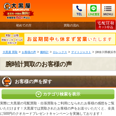
初めての方
買取の流れ
>
>
>
>
>
大黒屋 買取
お客様の声
腕時計
ロレックス
デイトジャスト
[神奈川県横浜市 
腕時計買取のお客様の声
お客様の声を探す
カテゴリ検索を表示
実際に大黒屋の宅配買取・出張買取をご利用になられたお客様の感想をご覧
いただけます！大黒屋では買取されたお客様の声をお送りいただくと、全員
に500円のクオカードプレゼントキャンペーンを実施しております！