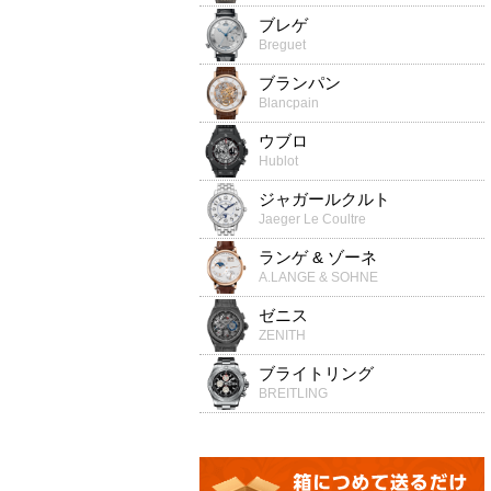
ブレゲ
Breguet
ブランパン
Blancpain
ウブロ
Hublot
ジャガールクルト
Jaeger Le Coultre
ランゲ & ゾーネ
A.LANGE & SOHNE
ゼニス
ZENITH
ブライトリング
BREITLING