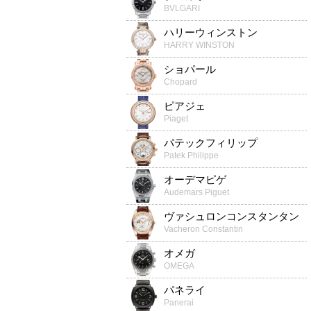
BVLGARI
ハリーウィンストン
HARRY WINSTON
ショパール
Chopard
ピアジェ
Piaget
パテックフィリップ
Patek Philippe
オーデマピゲ
Audemars Piguet
ヴァシュロンコンスタンタン
Vacheron Constantin
オメガ
OMEGA
パネライ
Panerai