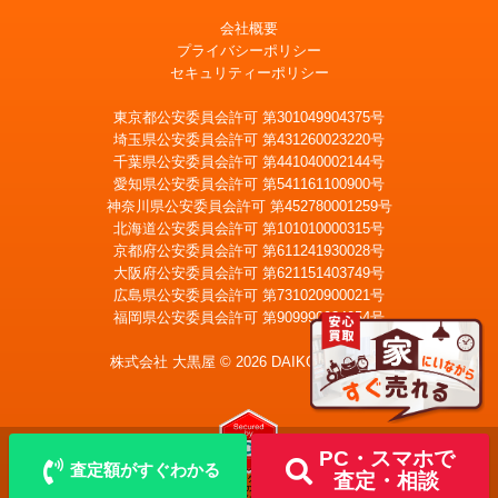
会社概要
プライバシーポリシー
セキュリティーポリシー
東京都公安委員会許可 第301049904375号
埼玉県公安委員会許可 第431260023220号
千葉県公安委員会許可 第441040002144号
愛知県公安委員会許可 第541161100900号
神奈川県公安委員会許可 第452780001259号
北海道公安委員会許可 第101010000315号
京都府公安委員会許可 第611241930028号
大阪府公安委員会許可 第621151403749号
広島県公安委員会許可 第731020900021号
福岡県公安委員会許可 第909990034054号
LINE
メール査定
査定
株式会社 大黒屋 © 2026 DAIKOKUYA, Inc.
宅配買取を申込む
PC・スマホで
査定額がすぐわかる
査定・相談