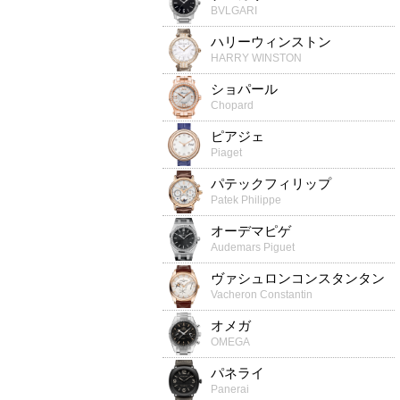
BVLGARI
ハリーウィンストン
HARRY WINSTON
ショパール
Chopard
ピアジェ
Piaget
パテックフィリップ
Patek Philippe
オーデマピゲ
Audemars Piguet
ヴァシュロンコンスタンタン
Vacheron Constantin
オメガ
OMEGA
パネライ
Panerai