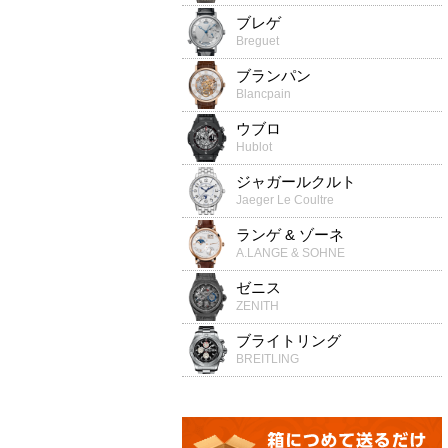
ブレゲ
Breguet
ブランパン
Blancpain
ウブロ
Hublot
ジャガールクルト
Jaeger Le Coultre
ランゲ & ゾーネ
A.LANGE & SOHNE
ゼニス
ZENITH
ブライトリング
BREITLING