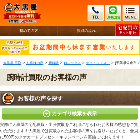
初めての方
買取の流れ
>
>
>
>
>
大黒屋 買取
お客様の声
腕時計
ロレックス
デイトジャスト
[千葉県佐倉市 I
腕時計買取のお客様の声
お客様の声を探す
カテゴリ検索を表示
実際に大黒屋の宅配買取・出張買取をご利用になられたお客様の感想をご覧
いただけます！大黒屋では買取されたお客様の声をお送りいただくと、全員
に500円のクオカードプレゼントキャンペーンを実施しております！