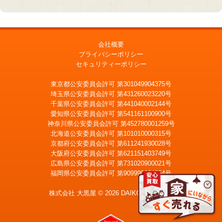
会社概要
プライバシーポリシー
セキュリティーポリシー
東京都公安委員会許可 第301049904375号
埼玉県公安委員会許可 第431260023220号
千葉県公安委員会許可 第441040002144号
愛知県公安委員会許可 第541161100900号
神奈川県公安委員会許可 第452780001259号
北海道公安委員会許可 第101010000315号
京都府公安委員会許可 第611241930028号
大阪府公安委員会許可 第621151403749号
広島県公安委員会許可 第731020900021号
福岡県公安委員会許可 第909990034054号
LINE
メール査定
査定
株式会社 大黒屋 © 2026 DAIKOKUYA, Inc.
宅配買取を申込む