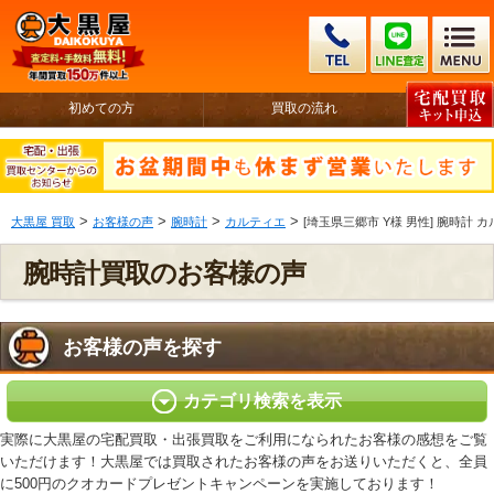
初めての方
買取の流れ
>
>
>
>
大黒屋 買取
お客様の声
腕時計
カルティエ
[埼玉県三郷市 Y様 男性] 腕時計 
腕時計買取のお客様の声
お客様の声を探す
カテゴリ検索を表示
実際に大黒屋の宅配買取・出張買取をご利用になられたお客様の感想をご覧
いただけます！大黒屋では買取されたお客様の声をお送りいただくと、全員
に500円のクオカードプレゼントキャンペーンを実施しております！