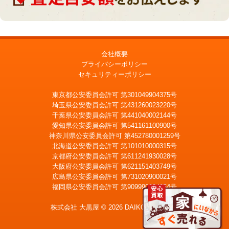
会社概要
プライバシーポリシー
セキュリティーポリシー
東京都公安委員会許可 第301049904375号
埼玉県公安委員会許可 第431260023220号
千葉県公安委員会許可 第441040002144号
愛知県公安委員会許可 第541161100900号
神奈川県公安委員会許可 第452780001259号
北海道公安委員会許可 第101010000315号
京都府公安委員会許可 第611241930028号
大阪府公安委員会許可 第621151403749号
広島県公安委員会許可 第731020900021号
福岡県公安委員会許可 第909990034054号
LINE
メール査定
査定
株式会社 大黒屋 © 2026 DAIKOKUYA, Inc.