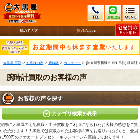
初めての方
買取の流れ
>
>
>
>
大黒屋 買取
お客様の声
腕時計
カルティエ
[神奈川県横浜市 S様 男性] 腕時計 
腕時計買取のお客様の声
お客様の声を探す
カテゴリ検索を表示
実際に大黒屋の宅配買取・出張買取をご利用になられたお客様の感想をご覧
いただけます！大黒屋では買取されたお客様の声をお送りいただくと、全員
に500円のクオカードプレゼントキャンペーンを実施しております！