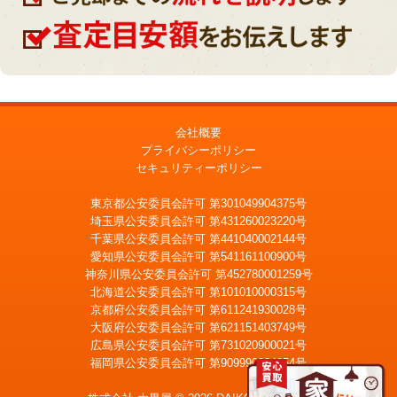
会社概要
プライバシーポリシー
セキュリティーポリシー
東京都公安委員会許可 第301049904375号
埼玉県公安委員会許可 第431260023220号
千葉県公安委員会許可 第441040002144号
愛知県公安委員会許可 第541161100900号
神奈川県公安委員会許可 第452780001259号
北海道公安委員会許可 第101010000315号
京都府公安委員会許可 第611241930028号
大阪府公安委員会許可 第621151403749号
広島県公安委員会許可 第731020900021号
福岡県公安委員会許可 第909990034054号
LINE
メール査定