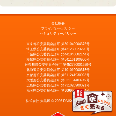
会社概要
プライバシーポリシー
セキュリティーポリシー
東京都公安委員会許可 第301049904375号
埼玉県公安委員会許可 第431260023220号
千葉県公安委員会許可 第441040002144号
愛知県公安委員会許可 第541161100900号
神奈川県公安委員会許可 第452780001259号
北海道公安委員会許可 第101010000315号
京都府公安委員会許可 第611241930028号
大阪府公安委員会許可 第621151403749号
広島県公安委員会許可 第731020900021号
福岡県公安委員会許可 第909990034054号
LINE
メール査定
査定
株式会社 大黒屋 © 2026 DAIKOKUYA, Inc.
宅配買取を申込む