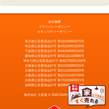
会社概要
プライバシーポリシー
セキュリティーポリシー
東京都公安委員会許可 第301049904375号
埼玉県公安委員会許可 第431260023220号
千葉県公安委員会許可 第441040002144号
愛知県公安委員会許可 第541161100900号
神奈川県公安委員会許可 第452780001259号
北海道公安委員会許可 第101010000315号
京都府公安委員会許可 第611241930028号
大阪府公安委員会許可 第621151403749号
広島県公安委員会許可 第731020900021号
福岡県公安委員会許可 第909990034054号
LINE
メール査定
査定
株式会社 大黒屋 © 2026 DAIKOKUYA, Inc.
宅配買取を申込む