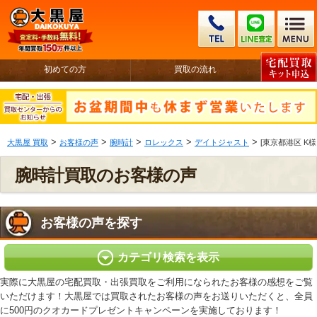
初めての方
買取の流れ
>
>
>
>
>
大黒屋 買取
お客様の声
腕時計
ロレックス
デイトジャスト
[東京都港区 K様 
腕時計買取のお客様の声
お客様の声を探す
カテゴリ検索を表示
実際に大黒屋の宅配買取・出張買取をご利用になられたお客様の感想をご覧
いただけます！大黒屋では買取されたお客様の声をお送りいただくと、全員
に500円のクオカードプレゼントキャンペーンを実施しております！