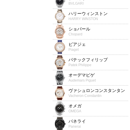
BVLGARI
ハリーウィンストン
HARRY WINSTON
ショパール
Chopard
ピアジェ
Piaget
パテックフィリップ
Patek Philippe
オーデマピゲ
Audemars Piguet
ヴァシュロンコンスタンタン
Vacheron Constantin
オメガ
OMEGA
パネライ
Panerai