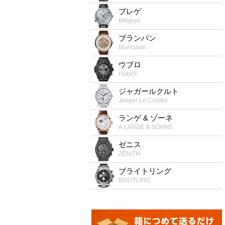
ブレゲ
Breguet
ブランパン
Blancpain
ウブロ
Hublot
ジャガールクルト
Jaeger Le Coultre
ランゲ & ゾーネ
A.LANGE & SOHNE
ゼニス
ZENITH
ブライトリング
BREITLING