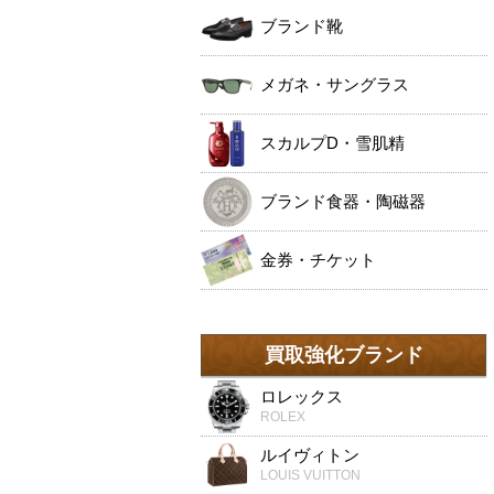
ブランド靴
メガネ・サングラス
スカルプD・雪肌精
ブランド食器・陶磁器
金券・チケット
買取強化ブランド
ロレックス
ROLEX
ルイヴィトン
LOUIS VUITTON