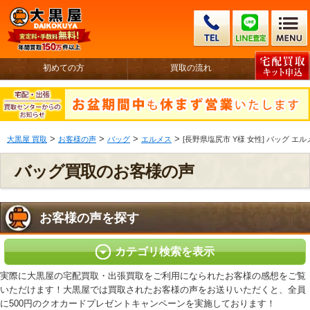
初めての方
買取の流れ
>
>
>
>
大黒屋 買取
お客様の声
バッグ
エルメス
[長野県塩尻市 Y様 女性] バッグ エル
バッグ買取のお客様の声
お客様の声を探す
カテゴリ検索を表示
実際に大黒屋の宅配買取・出張買取をご利用になられたお客様の感想をご覧
いただけます！大黒屋では買取されたお客様の声をお送りいただくと、全員
に500円のクオカードプレゼントキャンペーンを実施しております！