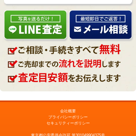
会社概要
プライバシーポリシー
セキュリティーポリシー
東京都公安委員会許可 第301049904375号