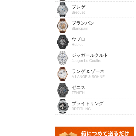
ブレゲ
Breguet
ブランパン
Blancpain
ウブロ
Hublot
ジャガールクルト
Jaeger Le Coultre
ランゲ & ゾーネ
A.LANGE & SOHNE
ゼニス
ZENITH
ブライトリング
BREITLING