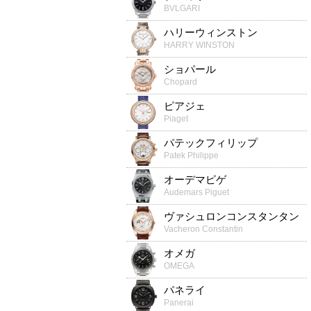
BVLGARI
ハリーウィンストン
HARRY WINSTON
ショパール
Chopard
ピアジェ
Piaget
パテックフィリップ
Patek Philippe
オーデマピゲ
Audemars Piguet
ヴァシュロンコンスタンタン
Vacheron Constantin
オメガ
OMEGA
パネライ
Panerai