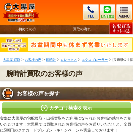
初めての方
買取の流れ
>
>
>
>
>
大黒屋 買取
お客様の声
腕時計
ロレックス
エクスプローラー
[長崎県佐世保市
腕時計買取のお客様の声
お客様の声を探す
カテゴリ検索を表示
実際に大黒屋の宅配買取・出張買取をご利用になられたお客様の感想をご覧
いただけます！大黒屋では買取されたお客様の声をお送りいただくと、全員
に500円のクオカードプレゼントキャンペーンを実施しております！