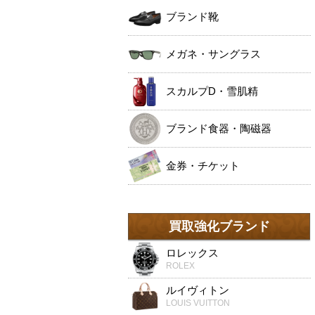
ブランド靴
メガネ・サングラス
スカルプD・雪肌精
ブランド食器・陶磁器
金券・チケット
買取強化ブランド
ロレックス
ROLEX
ルイヴィトン
LOUIS VUITTON