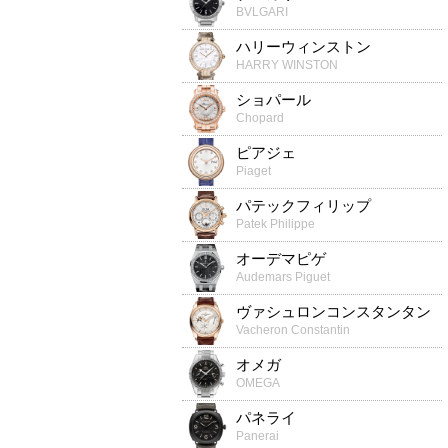
BVLGARI
ハリーウィンストン
HARRY WINSTON
ショパール
Chopard
ピアジェ
Piaget
パテックフィリップ
Patek Philippe
オーデマピゲ
Audemars Piguet
ヴァシュロンコンスタンタン
Vacheron Constantin
オメガ
OMEGA
パネライ
Panerai