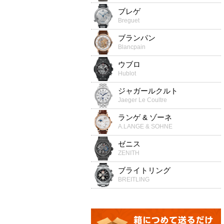
ブレゲ
Breguet
ブランパン
Blancpain
ウブロ
Hublot
ジャガールクルト
Jaeger Le Coultre
ランゲ & ゾーネ
A.LANGE & SOHNE
ゼニス
ZENITH
ブライトリング
BREITLING