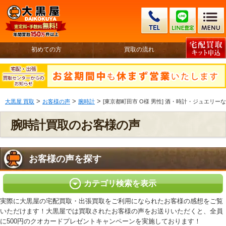
初めての方
買取の流れ
>
>
>
大黒屋 買取
お客様の声
腕時計
[東京都町田市 O様 男性] 酒・時計・ジュエリー
腕時計買取のお客様の声
お客様の声を探す
カテゴリ検索を表示
実際に大黒屋の宅配買取・出張買取をご利用になられたお客様の感想をご覧
いただけます！大黒屋では買取されたお客様の声をお送りいただくと、全員
に500円のクオカードプレゼントキャンペーンを実施しております！