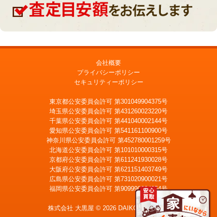
会社概要
プライバシーポリシー
セキュリティーポリシー
東京都公安委員会許可 第301049904375号
埼玉県公安委員会許可 第431260023220号
千葉県公安委員会許可 第441040002144号
愛知県公安委員会許可 第541161100900号
神奈川県公安委員会許可 第452780001259号
北海道公安委員会許可 第101010000315号
京都府公安委員会許可 第611241930028号
大阪府公安委員会許可 第621151403749号
広島県公安委員会許可 第731020900021号
福岡県公安委員会許可 第909990034054号
LINE
メール査定
査定
株式会社 大黒屋 © 2026 DAIKOKUYA, Inc.