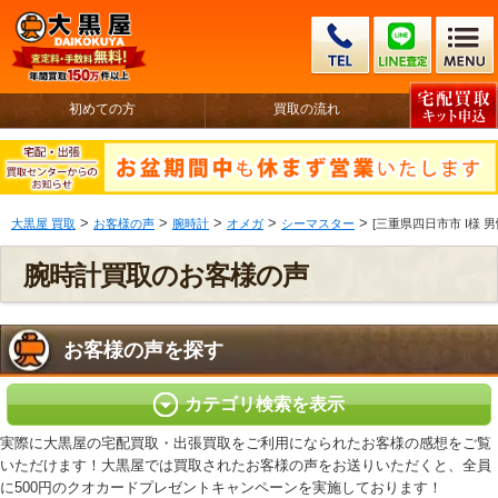
初めての方
買取の流れ
>
>
>
>
>
大黒屋 買取
お客様の声
腕時計
オメガ
シーマスター
[三重県四日市市 I様 男性
腕時計買取のお客様の声
お客様の声を探す
カテゴリ検索を表示
実際に大黒屋の宅配買取・出張買取をご利用になられたお客様の感想をご覧
いただけます！大黒屋では買取されたお客様の声をお送りいただくと、全員
に500円のクオカードプレゼントキャンペーンを実施しております！