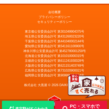
会社概要
プライバシーポリシー
セキュリティーポリシー
東京都公安委員会許可 第301049904375号
埼玉県公安委員会許可 第431260023220号
千葉県公安委員会許可 第441040002144号
愛知県公安委員会許可 第541161100900号
神奈川県公安委員会許可 第452780001259号
北海道公安委員会許可 第101010000315号
京都府公安委員会許可 第611241930028号
大阪府公安委員会許可 第621151403749号
広島県公安委員会許可 第731020900021号
福岡県公安委員会許可 第909990034054号
LINE
メール査定
査定
株式会社 大黒屋 © 2026 DAIKOKUYA, Inc.
宅配買取を申込む
PC・スマホで
査定額がすぐわかる