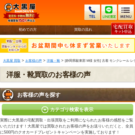
初めての方
買取の流れ
>
>
>
大黒屋 買取
お客様の声
洋服・靴
[静岡県駿東郡 M様 女性] 古着 モンクレール レテ
洋服・靴買取のお客様の声
お客様の声を探す
カテゴリ検索を表示
実際に大黒屋の宅配買取・出張買取をご利用になられたお客様の感想をご覧
いただけます！大黒屋では買取されたお客様の声をお送りいただくと、全員
に500円のクオカードプレゼントキャンペーンを実施しております！