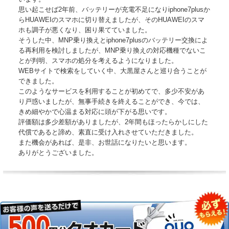
思い起こせば2年前、バッテリーが充電不足になりiphone7plusか
らHUAWEIのスマホに切り替えましたが、そのHUAWEIのスマ
ホも調子が悪くなり、困り果てていました。
そうした中、MNP乗り換えとiphone7plusのバッテリー交換によ
る再利用を検討しましたが、MNP乗り換えの対応機種でないこ
とが判明、スマホの処分を考えるようになりました。
WEBサイトで検索をしていく中、大黒屋さんと巡り合うことが
できました。
このようなサービスを利用することが初めてで、多少不安があ
り戸惑いましたが、無事手続きを終えることができ、今では、
きめ細やかで心温まる対応に頭が下がる思いです。
評価額は多少差額がありましたが、2年間もほったらかしにした
代償であると諦め、素直に受け入れさせていただきました。
また機会があれば、是非、お世話になりたいと思います。
ありがとうございました。