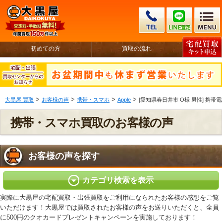
初めての方
買取の流れ
>
>
>
>
大黒屋 買取
お客様の声
携帯・スマホ
Apple
[愛知県春日井市 O様 男性] 携帯電話 i
携帯・スマホ買取のお客様の声
お客様の声を探す
カテゴリ検索を表示
実際に大黒屋の宅配買取・出張買取をご利用になられたお客様の感想をご覧
いただけます！大黒屋では買取されたお客様の声をお送りいただくと、全員
に500円のクオカードプレゼントキャンペーンを実施しております！