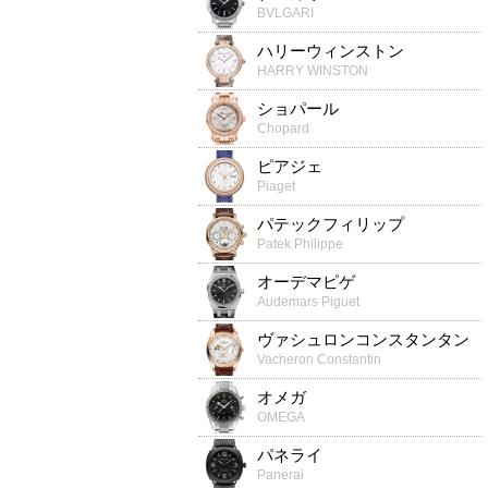
BVLGARI
ハリーウィンストン
HARRY WINSTON
ショパール
Chopard
ピアジェ
Piaget
パテックフィリップ
Patek Philippe
オーデマピゲ
Audemars Piguet
ヴァシュロンコンスタンタン
Vacheron Constantin
オメガ
OMEGA
パネライ
Panerai