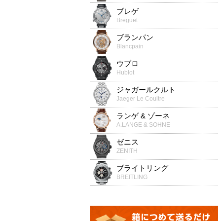
ブレゲ
Breguet
ブランパン
Blancpain
ウブロ
Hublot
ジャガールクルト
Jaeger Le Coultre
ランゲ & ゾーネ
A.LANGE & SOHNE
ゼニス
ZENITH
ブライトリング
BREITLING