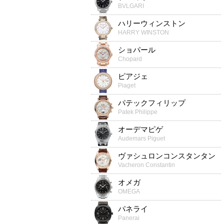
BVLGARI
ハリーウィンストン
HARRY WINSTON
ショパール
Chopard
ピアジェ
Piaget
パテックフィリップ
Patek Philippe
オーデマピゲ
Audemars Piguet
ヴァシュロンコンスタンタン
Vacheron Constantin
オメガ
OMEGA
パネライ
Panerai