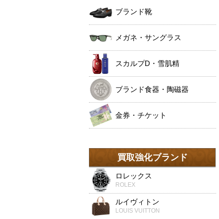
ブランド靴
メガネ・サングラス
スカルプD・雪肌精
ブランド食器・陶磁器
金券・チケット
買取強化ブランド
ロレックス
ROLEX
ルイヴィトン
LOUIS VUITTON