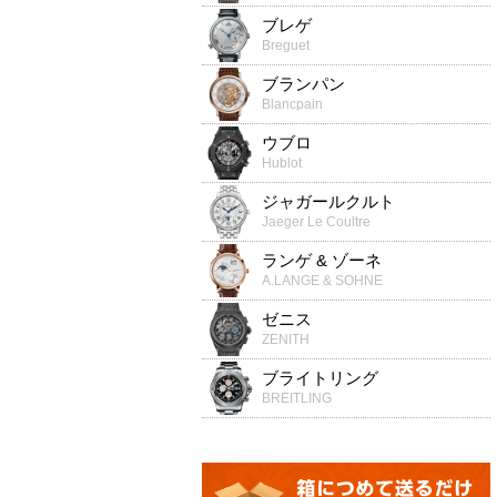
ブレゲ
Breguet
ブランパン
Blancpain
ウブロ
Hublot
ジャガールクルト
Jaeger Le Coultre
ランゲ & ゾーネ
A.LANGE & SOHNE
ゼニス
ZENITH
ブライトリング
BREITLING