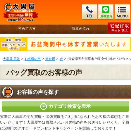
初めての方
買取の流れ
>
>
>
>
大黒屋 買取
お客様の声
貴金属
金
[青森県五所川原市 Y様 女性] 地金 K18金
バッグ買取のお客様の声
お客様の声を探す
カテゴリ検索を表示
実際に大黒屋の宅配買取・出張買取をご利用になられたお客様の感想をご覧
いただけます！大黒屋では買取されたお客様の声をお送りいただくと、全員
に500円のクオカードプレゼントキャンペーンを実施しております！