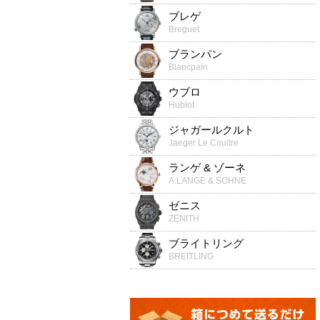
ブレゲ
Breguet
ブランパン
Blancpain
ウブロ
Hublot
ジャガールクルト
Jaeger Le Coultre
ランゲ & ゾーネ
A.LANGE & SOHNE
ゼニス
ZENITH
ブライトリング
BREITLING