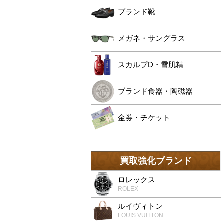
ブランド靴
メガネ・サングラス
スカルプD・雪肌精
ブランド食器・陶磁器
金券・チケット
買取強化ブランド
ロレックス
ROLEX
ルイヴィトン
LOUIS VUITTON