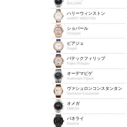
BVLGARI
ハリーウィンストン
HARRY WINSTON
ショパール
Chopard
ピアジェ
Piaget
パテックフィリップ
Patek Philippe
オーデマピゲ
Audemars Piguet
ヴァシュロンコンスタンタン
Vacheron Constantin
オメガ
OMEGA
パネライ
Panerai