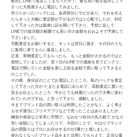
数社にLINEで査定してもらった中で、最も高い額を提示して下
さった大黒屋さんに電話してみました。
売りたかったバッグには、金具部分にサビがあり、それを伝え
たらきっと大幅に査定額が下がるのではと心配でしたが、対応
して下さった方は親身に話を聞いて下さり、予想に反して、
LINEでの提示額の範囲でも高い方の金額をおおよそで予測して
下さいました。
宅配査定をお願いすると、キットは翌日に届き、その日のうち
に集荷に来てもらい返送しました。
正直、実物査定してもらったら、もっと金額がさがるのではと
覚悟していましたが、翌々日のLINEでの連絡を見てビックリ。
電話で聞いていた金額を更に上回る金額で買い取って下さると
のことでした。
その後、身分証のことでお電話したところ、私のバッグを査定
して下さった方が たまたま電話に出られて、高額査定に驚いた
旨をお伝えしたところ、中がとても綺麗だったので大事に使わ
れていたのですね。と言って下さり、感動しました。
今までブランド品の買い取りは利用したことがなく、よく考え
もせず適当にフリマアプリなどで売ったことはありましたが、
梱包や発送など非常に手間で、なおかつ自分の先入観で かなり
安い金額にしてしまったりで、今回のことで、やはりブランド
品の買取りはプロにお任せするのが1番だと感じました。
使わなくなったブランド品をまた活用してもらえて、正当な価