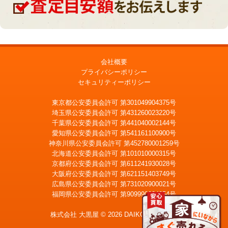
会社概要
プライバシーポリシー
セキュリティーポリシー
東京都公安委員会許可 第301049904375号
埼玉県公安委員会許可 第431260023220号
千葉県公安委員会許可 第441040002144号
愛知県公安委員会許可 第541161100900号
神奈川県公安委員会許可 第452780001259号
北海道公安委員会許可 第101010000315号
京都府公安委員会許可 第611241930028号
大阪府公安委員会許可 第621151403749号
広島県公安委員会許可 第731020900021号
福岡県公安委員会許可 第909990034054号
LINE
メール査定
査定
株式会社 大黒屋 © 2026 DAIKOKUYA, Inc.