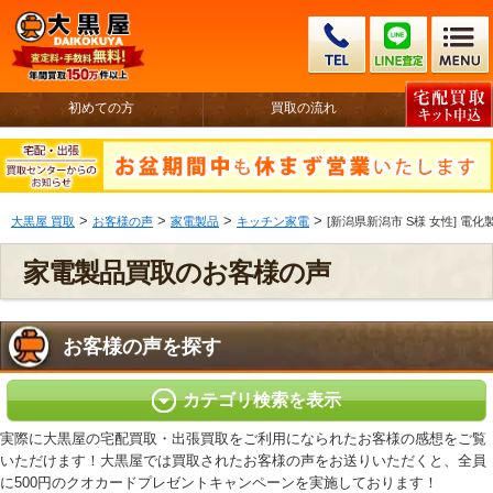
初めての方
買取の流れ
>
>
>
>
大黒屋 買取
お客様の声
家電製品
キッチン家電
[新潟県新潟市 S様 女性] 電化製
家電製品買取のお客様の声
お客様の声を探す
カテゴリ検索を表示
実際に大黒屋の宅配買取・出張買取をご利用になられたお客様の感想をご覧
いただけます！大黒屋では買取されたお客様の声をお送りいただくと、全員
に500円のクオカードプレゼントキャンペーンを実施しております！