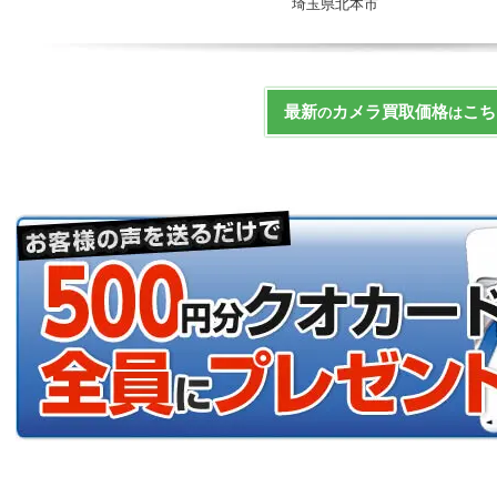
埼玉県北本市
最新
カメラ買取価格
こち
の
は