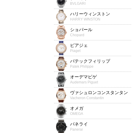
BVLGARI
ハリーウィンストン
HARRY WINSTON
ショパール
Chopard
ピアジェ
Piaget
パテックフィリップ
Patek Philippe
オーデマピゲ
Audemars Piguet
ヴァシュロンコンスタンタン
Vacheron Constantin
オメガ
OMEGA
パネライ
Panerai