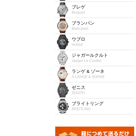
ブレゲ
Breguet
ブランパン
Blancpain
ウブロ
Hublot
ジャガールクルト
Jaeger Le Coultre
ランゲ & ゾーネ
A.LANGE & SOHNE
ゼニス
ZENITH
ブライトリング
BREITLING