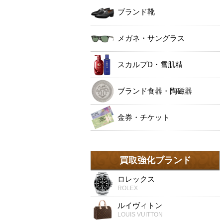
ブランド靴
メガネ・サングラス
スカルプD・雪肌精
ブランド食器・陶磁器
金券・チケット
買取強化ブランド
ロレックス
ROLEX
ルイヴィトン
LOUIS VUITTON