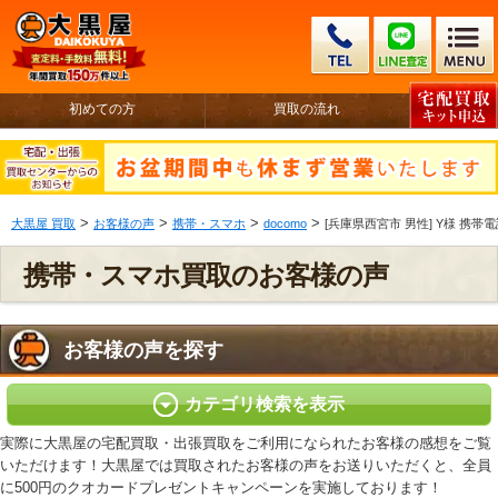
初めての方
買取の流れ
>
>
>
>
大黒屋 買取
お客様の声
携帯・スマホ
docomo
[兵庫県西宮市 男性] Y様 携帯電話
携帯・スマホ買取のお客様の声
お客様の声を探す
カテゴリ検索を表示
実際に大黒屋の宅配買取・出張買取をご利用になられたお客様の感想をご覧
いただけます！大黒屋では買取されたお客様の声をお送りいただくと、全員
に500円のクオカードプレゼントキャンペーンを実施しております！