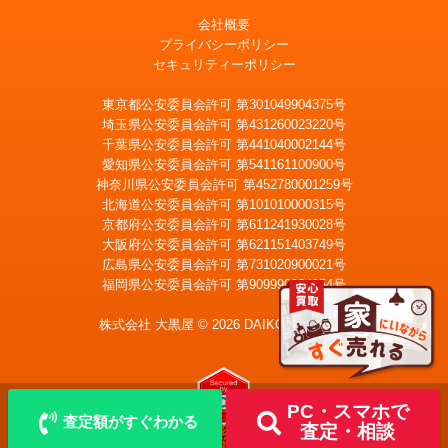
会社概要
プライバシーポリシー
セキュリティーポリシー
東京都公安委員会許可 第301049904375号
埼玉県公安委員会許可 第431260023220号
千葉県公安委員会許可 第441040002144号
愛知県公安委員会許可 第541161100900号
神奈川県公安委員会許可 第452780001259号
北海道公安委員会許可 第101010000315号
京都府公安委員会許可 第611241930028号
大阪府公安委員会許可 第621151403749号
広島県公安委員会許可 第731020900021号
福岡県公安委員会許可 第909990034054号
LINE
メール査定
査定
株式会社 大黒屋 © 2026 DAIKOKUYA, Inc.
宅配買取を申込む
PC・スマホで
査定額がすぐわかる
査定・相談