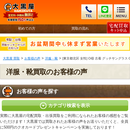
初めての方
買取の流れ
>
>
>
大黒屋 買取
お客様の声
洋服・靴
[東京都北区 女性] O様 古着 グッチサングラス G
洋服・靴買取のお客様の声
お客様の声を探す
カテゴリ検索を表示
実際に大黒屋の宅配買取・出張買取をご利用になられたお客様の感想をご覧
いただけます！大黒屋では買取されたお客様の声をお送りいただくと、全員
に500円のクオカードプレゼントキャンペーンを実施しております！