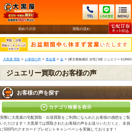
初めての方
買取の流れ
>
>
>
>
大黒屋 買取
お客様の声
貴金属
金
[東京都板橋区 女性] S様 ジュエリー K18W
ジュエリー買取のお客様の声
お客様の声を探す
カテゴリ検索を表示
実際に大黒屋の宅配買取・出張買取をご利用になられたお客様の感想をご覧
いただけます！大黒屋では買取されたお客様の声をお送りいただくと、全員
に500円のクオカードプレゼントキャンペーンを実施しております！