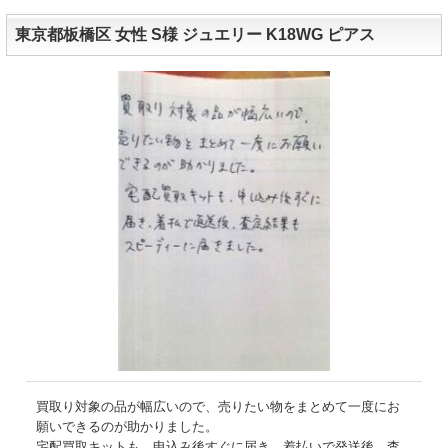
東京都板橋区 女性 S様 ジュエリー K18WG ピアス
買取り対象の品が幅広いので、売りたい物をまとめて一度にお
願いできるのが助かりました。
宅配買取キットも、申込み後すぐに届き、着払いで発送後、査