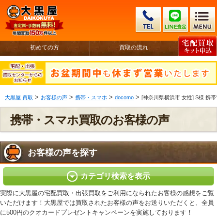
初めての方
買取の流れ
>
>
>
>
大黒屋 買取
お客様の声
携帯・スマホ
docomo
[神奈川県横浜市 女性] S様 携帯電
携帯・スマホ買取のお客様の声
お客様の声を探す
カテゴリ検索を表示
実際に大黒屋の宅配買取・出張買取をご利用になられたお客様の感想をご覧
いただけます！大黒屋では買取されたお客様の声をお送りいただくと、全員
に500円のクオカードプレゼントキャンペーンを実施しております！