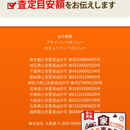
会社概要
プライバシーポリシー
セキュリティーポリシー
東京都公安委員会許可 第301049904375号
埼玉県公安委員会許可 第431260023220号
千葉県公安委員会許可 第441040002144号
愛知県公安委員会許可 第541161100900号
神奈川県公安委員会許可 第452780001259号
北海道公安委員会許可 第101010000315号
京都府公安委員会許可 第611241930028号
大阪府公安委員会許可 第621151403749号
広島県公安委員会許可 第731020900021号
福岡県公安委員会許可 第909990034054号
LINE
メール査定
査定
株式会社 大黒屋 © 2026 DAIKOKUYA, Inc.