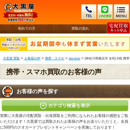
初めての方
買取の流れ
>
>
>
>
大黒屋 買取
お客様の声
携帯・スマホ
docomo
[神奈川県横浜市 女性] K様 携帯電
携帯・スマホ買取のお客様の声
お客様の声を探す
カテゴリ検索を表示
実際に大黒屋の宅配買取・出張買取をご利用になられたお客様の感想をご覧
いただけます！大黒屋では買取されたお客様の声をお送りいただくと、全員
に500円のクオカードプレゼントキャンペーンを実施しております！