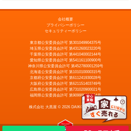
会社概要
プライバシーポリシー
セキュリティーポリシー
東京都公安委員会許可 第301049904375号
埼玉県公安委員会許可 第431260023220号
千葉県公安委員会許可 第441040002144号
愛知県公安委員会許可 第541161100900号
神奈川県公安委員会許可 第452780001259号
北海道公安委員会許可 第101010000315号
京都府公安委員会許可 第611241930028号
大阪府公安委員会許可 第621151403749号
広島県公安委員会許可 第731020900021号
福岡県公安委員会許可 第909990034054号
LINE
メール査定
査定
株式会社 大黒屋 © 2026 DAIKOKUYA, Inc.
宅配買取を申込む