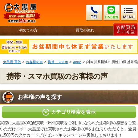
初めての方
買取の流れ
>
>
>
>
大黒屋 買取
お客様の声
携帯・スマホ
Apple
[神奈川県横浜市 男性] D様 携帯電話 i
携帯・スマホ買取のお客様の声
お客様の声を探す
カテゴリ検索を表示
実際に大黒屋の宅配買取・出張買取をご利用になられたお客様の感想をご覧
いただけます！大黒屋では買取されたお客様の声をお送りいただくと、全員
に500円のクオカードプレゼントキャンペーンを実施しております！