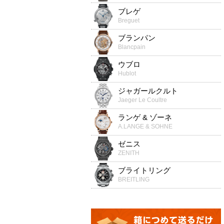
ブレゲ
Breguet
ブランパン
Blancpain
ウブロ
Hublot
ジャガールクルト
Jaeger Le Coultre
ランゲ & ゾーネ
A.LANGE & SOHNE
ゼニス
ZENITH
ブライトリング
BREITLING