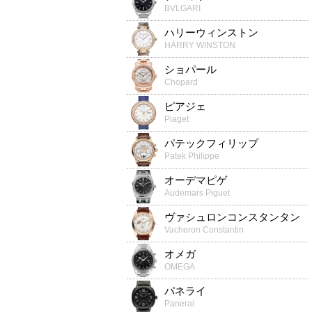
BVLGARI
ハリーウィンストン
HARRY WINSTON
ショパール
Chopard
ピアジェ
Piaget
パテックフィリップ
Patek Philippe
オーデマピゲ
Audemars Piguet
ヴァシュロンコンスタンタン
Vacheron Constantin
オメガ
OMEGA
パネライ
Panerai