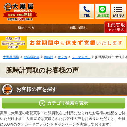
初めての方
買取の流れ
>
>
>
>
>
大黒屋 買取
お客様の声
腕時計
オメガ
シーマスター
[群馬県高崎市 女性] 
腕時計買取のお客様の声
お客様の声を探す
カテゴリ検索を表示
実際に大黒屋の宅配買取・出張買取をご利用になられたお客様の感想をご覧
いただけます！大黒屋では買取されたお客様の声をお送りいただくと、全員
に500円のクオカードプレゼントキャンペーンを実施しております！