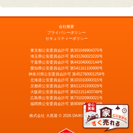
会社概要
プライバシーポリシー
セキュリティーポリシー
東京都公安委員会許可 第301049904375号
埼玉県公安委員会許可 第431260023220号
千葉県公安委員会許可 第441040002144号
愛知県公安委員会許可 第541161100900号
神奈川県公安委員会許可 第452780001259号
北海道公安委員会許可 第101010000315号
京都府公安委員会許可 第611241930028号
大阪府公安委員会許可 第621151403749号
広島県公安委員会許可 第731020900021号
福岡県公安委員会許可 第909990034054号
LINE
メール査定
査定
株式会社 大黒屋 © 2026 DAIKOKUYA, Inc.
宅配買取を申込む