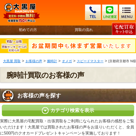
初めての方
買取の流れ
>
>
>
>
>
大黒屋 買取
お客様の声
腕時計
オメガ
スピードマスター
[京都府京都市 N様 
腕時計買取のお客様の声
お客様の声を探す
カテゴリ検索を表示
実際に大黒屋の宅配買取・出張買取をご利用になられたお客様の感想をご覧
いただけます！大黒屋では買取されたお客様の声をお送りいただくと、全員
に500円のクオカードプレゼントキャンペーンを実施しております！