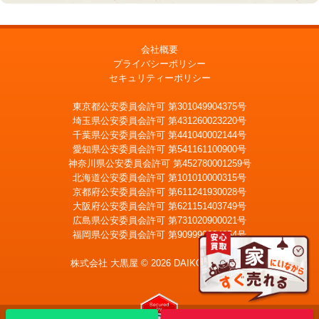
会社概要
プライバシーポリシー
セキュリティーポリシー
東京都公安委員会許可 第301049904375号
埼玉県公安委員会許可 第431260023220号
千葉県公安委員会許可 第441040002144号
愛知県公安委員会許可 第541161100900号
神奈川県公安委員会許可 第452780001259号
北海道公安委員会許可 第101010000315号
京都府公安委員会許可 第611241930028号
大阪府公安委員会許可 第621151403749号
広島県公安委員会許可 第731020900021号
福岡県公安委員会許可 第909990034054号
LINE
メール査定
査定
株式会社 大黒屋 © 2026 DAIKOKUYA, Inc.
宅配買取を申込む