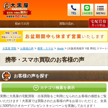
初めての方
買取の流れ
>
>
>
>
大黒屋 買取
お客様の声
携帯・スマホ
Apple
[大阪府高槻市 Y様 男性] スマートウォ
携帯・スマホ買取のお客様の声
お客様の声を探す
カテゴリ検索を表示
実際に大黒屋の宅配買取・出張買取をご利用になられたお客様の感想をご覧
いただけます！大黒屋では買取されたお客様の声をお送りいただくと、全員
に500円のクオカードプレゼントキャンペーンを実施しております！