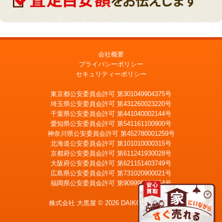
会社概要
プライバシーポリシー
セキュリティーポリシー
東京都公安委員会許可 第301049904375号
埼玉県公安委員会許可 第431260023220号
千葉県公安委員会許可 第441040002144号
愛知県公安委員会許可 第541161100900号
神奈川県公安委員会許可 第452780001259号
北海道公安委員会許可 第101010000315号
京都府公安委員会許可 第611241930028号
大阪府公安委員会許可 第621151403749号
広島県公安委員会許可 第731020900021号
福岡県公安委員会許可 第909990034054号
LINE
メール査定
査定
株式会社 大黒屋 © 2026 DAIKOKUYA, Inc.