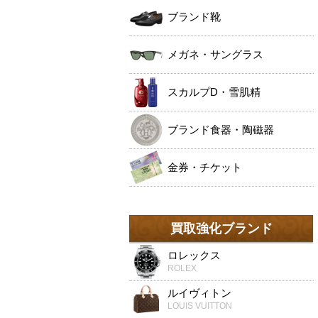
ブランド靴
メガネ・サングラス
スカルプD・雪肌精
ブランド食器・陶磁器
金券・チケット
買取強化ブランド
ロレックス
ROLEX
ルイヴィトン
LOUIS VUITTON