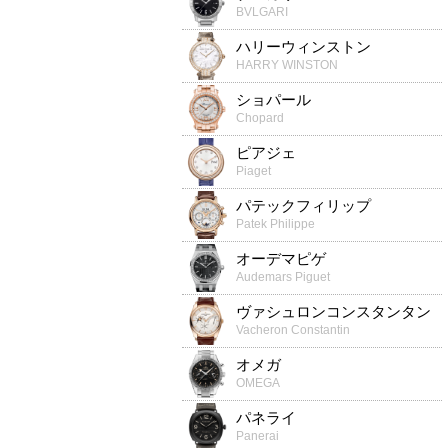
BVLGARI
ハリーウィンストン
HARRY WINSTON
ショパール
Chopard
ピアジェ
Piaget
パテックフィリップ
Patek Philippe
オーデマピゲ
Audemars Piguet
ヴァシュロンコンスタンタン
Vacheron Constantin
オメガ
OMEGA
パネライ
Panerai