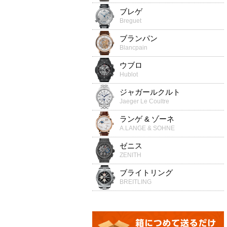
ブレゲ
Breguet
ブランパン
Blancpain
ウブロ
Hublot
ジャガールクルト
Jaeger Le Coultre
ランゲ & ゾーネ
A.LANGE & SOHNE
ゼニス
ZENITH
ブライトリング
BREITLING