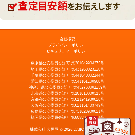
会社概要
プライバシーポリシー
セキュリティーポリシー
東京都公安委員会許可 第301049904375号
埼玉県公安委員会許可 第431260023220号
千葉県公安委員会許可 第441040002144号
愛知県公安委員会許可 第541161100900号
神奈川県公安委員会許可 第452780001259号
北海道公安委員会許可 第101010000315号
京都府公安委員会許可 第611241930028号
大阪府公安委員会許可 第621151403749号
広島県公安委員会許可 第731020900021号
福岡県公安委員会許可 第909990034054号
LINE
メール査定
査定
株式会社 大黒屋 © 2026 DAIKOKUYA, Inc.