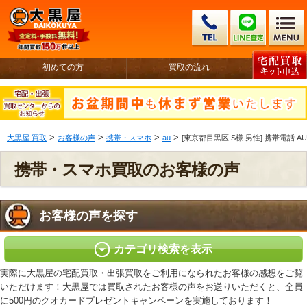
初めての方
買取の流れ
>
>
>
>
大黒屋 買取
お客様の声
携帯・スマホ
au
[東京都目黒区 S様 男性] 携帯電話 AU HIT
携帯・スマホ買取のお客様の声
お客様の声を探す
カテゴリ検索を表示
実際に大黒屋の宅配買取・出張買取をご利用になられたお客様の感想をご覧
いただけます！大黒屋では買取されたお客様の声をお送りいただくと、全員
に500円のクオカードプレゼントキャンペーンを実施しております！