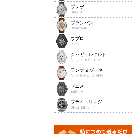
ブレゲ
Breguet
ブランパン
Blancpain
ウブロ
Hublot
ジャガールクルト
Jaeger Le Coultre
ランゲ & ゾーネ
A.LANGE & SOHNE
ゼニス
ZENITH
ブライトリング
BREITLING