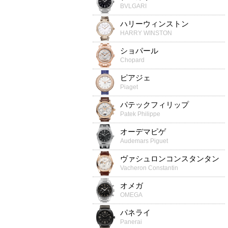
BVLGARI
ハリーウィンストン
HARRY WINSTON
ショパール
Chopard
ピアジェ
Piaget
パテックフィリップ
Patek Philippe
オーデマピゲ
Audemars Piguet
ヴァシュロンコンスタンタン
Vacheron Constantin
オメガ
OMEGA
パネライ
Panerai