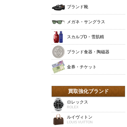
ブランド靴
メガネ・サングラス
スカルプD・雪肌精
ブランド食器・陶磁器
金券・チケット
買取強化ブランド
ロレックス
ROLEX
ルイヴィトン
LOUIS VUITTON