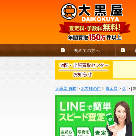
初めての方へ
大黒屋 買取
>
お客様の声
>
貴金属
>
金
>
[